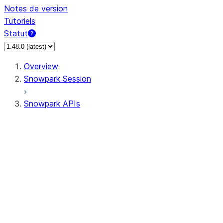
Notes de version
Tutoriels
Statut
Overview
Snowpark Session
Snowpark APIs
Input/Output
DataFrame
DataFrame
DataFrameNaFunctions
DataFrameStatFunctions
DataFrameAnalyticsFunctions