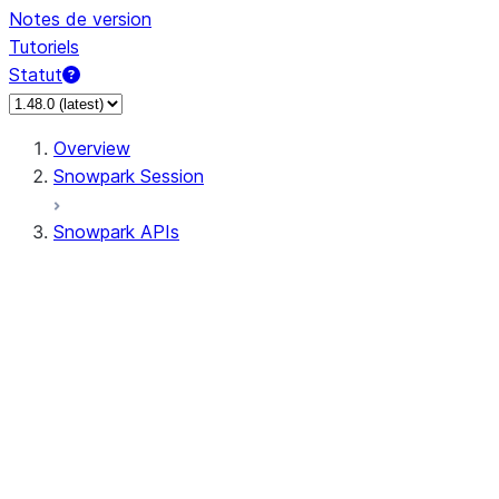
Notes de version
Tutoriels
Statut
Overview
Snowpark Session
Snowpark APIs
Input/Output
DataFrameReader
DataFrameWriter
FileOperation
PutResult
GetResult
ListResult