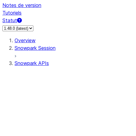
Notes de version
Tutoriels
Statut
Overview
Snowpark Session
Snowpark APIs
Input/Output
DataFrameReader
DataFrameWriter
FileOperation
PutResult
GetResult
ListResult