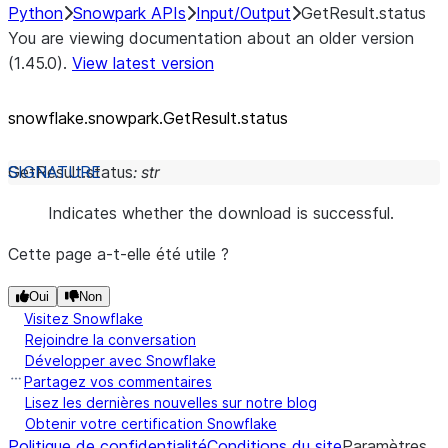
Python
Snowpark APIs
Input/Output
GetResult.status
You are viewing documentation about an older version
(1.45.0).
View latest version
snowflake.snowpark.GetResult.status
GetResult.
status
:
str
Indicates whether the download is successful.
Cette page a-t-elle été utile ?
Oui
Non
Visitez Snowflake
Rejoindre la conversation
Développer avec Snowflake
Partagez vos commentaires
Lisez les dernières nouvelles sur notre blog
Obtenir votre certification Snowflake
Politique de confidentialité
Conditions du site
Paramètres