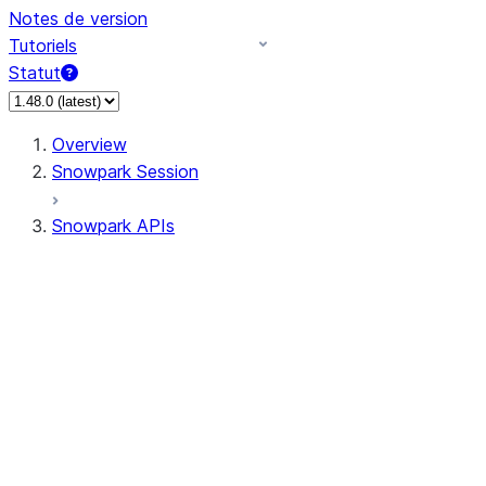
Notes de version
Tutoriels
Statut
Overview
Snowpark Session
Snowpark APIs
Input/Output
DataFrameReader
DataFrameWriter
FileOperation
PutResult
GetResult
ListResult