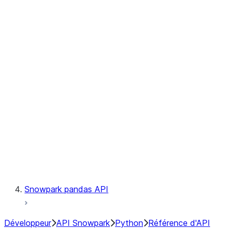
Observability
Files
Catalog
LINEAGE
Context
Exceptions
Testing
Snowpark pandas API
Développeur
API Snowpark
Python
Référence d'API