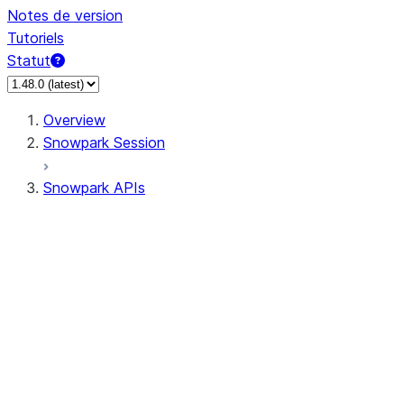
Notes de version
Tutoriels
Statut
Overview
Snowpark Session
Snowpark APIs
Input/Output
DataFrameReader
DataFrameWriter
FileOperation
PutResult
GetResult
ListResult