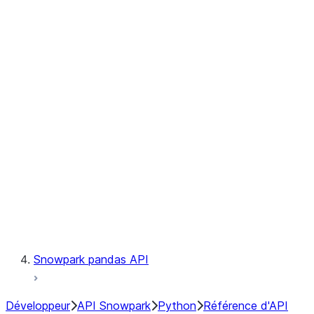
Observability
Files
Catalog
LINEAGE
Context
Exceptions
Testing
Snowpark pandas API
Développeur
API Snowpark
Python
Référence d'API