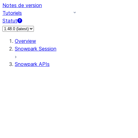
Notes de version
Tutoriels
Statut
Overview
Snowpark Session
Snowpark APIs
Input/Output
DataFrameReader
DataFrameWriter
FileOperation
PutResult
GetResult
ListResult