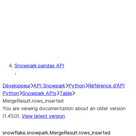
LINEAGE
Context
Exceptions
Testing
Snowpark pandas API
Développeur
API Snowpark
Python
Référence d'API
Python
Snowpark APIs
Table
MergeResult.rows_inserted
You are viewing documentation about an older version
(1.45.0).
View latest version
snowflake.snowpark.MergeResult.rows_
inserted