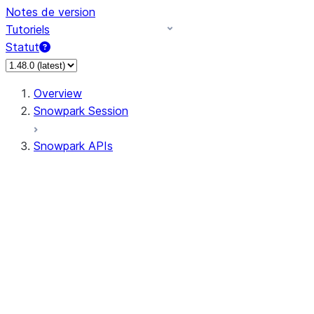
Notes de version
Tutoriels
Statut
Overview
Snowpark Session
Snowpark APIs
Input/Output
DataFrame
Column
Data Types