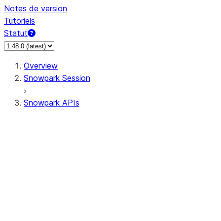
Notes de version
Tutoriels
Statut
Overview
Snowpark Session
Snowpark APIs
Input/Output
DataFrame
Column
Data Types