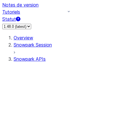
Notes de version
Tutoriels
Statut
Overview
Snowpark Session
Snowpark APIs
Input/Output
DataFrame
Column
Data Types