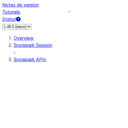
Notes de version
Tutoriels
Statut
Overview
Snowpark Session
Snowpark APIs
Input/Output
DataFrame
Column
Data Types