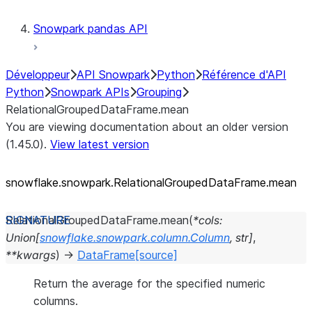
Snowpark pandas API
Développeur
API Snowpark
Python
Référence d'API
Python
Snowpark APIs
Grouping
RelationalGroupedDataFrame.mean
You are viewing documentation about an older version
(1.45.0).
View latest version
snowflake.snowpark.RelationalGroupedDataFrame.mean
RelationalGroupedDataFrame.
mean
(
*
cols
:
Union
[
snowflake.snowpark.column.Column
,
str
]
,
**
kwargs
)
→
DataFrame
[source]
Return the average for the specified numeric
columns.