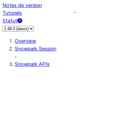
Notes de version
Tutoriels
Statut
Overview
Snowpark Session
Snowpark APIs
Input/Output
DataFrame
Column
Data Types