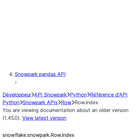
LINEAGE
Context
Exceptions
Testing
Snowpark pandas API
Développeur
API Snowpark
Python
Référence d'API
Python
Snowpark APIs
Row
Row.index
You are viewing documentation about an older version
(1.45.0).
View latest version
snowflake.snowpark.Row.index