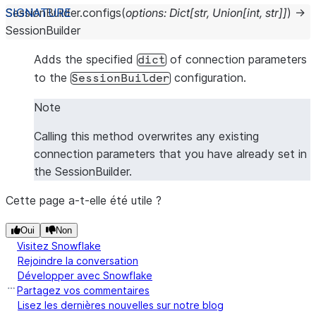
SessionBuilder.
configs
(
options
:
Dict
[
str
,
Union
[
int
,
str
]
]
)
→
SessionBuilder
Adds the specified
of connection parameters
dict
to the
configuration.
SessionBuilder
Note
Calling this method overwrites any existing
connection parameters that you have already set in
the SessionBuilder.
Cette page a-t-elle été utile ?
Oui
Non
Visitez Snowflake
Rejoindre la conversation
Développer avec Snowflake
Partagez vos commentaires
Lisez les dernières nouvelles sur notre blog