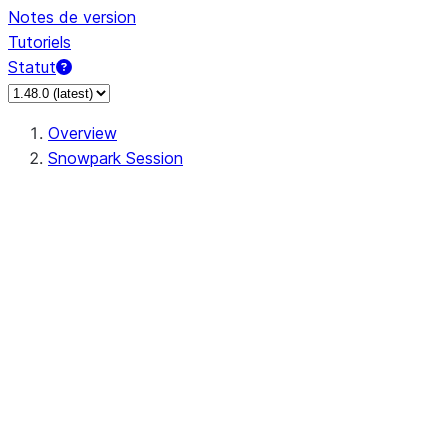
Notes de version
Tutoriels
Statut
Overview
Snowpark Session
Session
Session.SessionBuilder.app_name
Session.SessionBuilder.config
Session.SessionBuilder.configs
Session.SessionBuilder.create
Session.SessionBuilder.getOrCreate
Session.add_import
Session.add_packages
Session.add_requirements
Session.append_query_tag