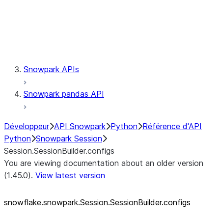
Session.udaf
Session.udf
Session.udtf
Session.session_id
Session.connection
Snowpark APIs
Snowpark pandas API
Développeur
API Snowpark
Python
Référence d'API
Python
Snowpark Session
Session.SessionBuilder.configs
You are viewing documentation about an older version
(1.45.0).
View latest version
snowflake.snowpark.Session.SessionBuilder.configs