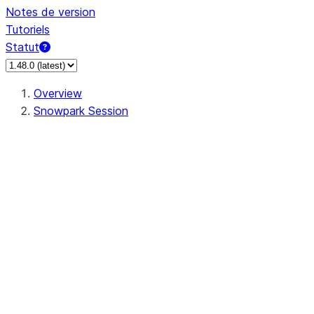
Notes de version
Tutoriels
Statut
Overview
Snowpark Session
Session
Session.SessionBuilder.app_name
Session.SessionBuilder.config
Session.SessionBuilder.configs
Session.SessionBuilder.create
Session.SessionBuilder.getOrCreate
Session.add_import
Session.add_packages
Session.add_requirements
Session.append_query_tag