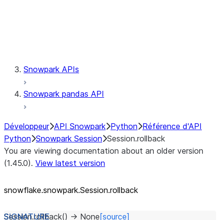
Session.udaf
Session.udf
Session.udtf
Session.session_id
Session.connection
Snowpark APIs
Snowpark pandas API
Développeur
API Snowpark
Python
Référence d'API
Python
Snowpark Session
Session.rollback
You are viewing documentation about an older version
(1.45.0).
View latest version
snowflake.snowpark.Session.rollback
Session.
rollback
(
)
→
None
[source]