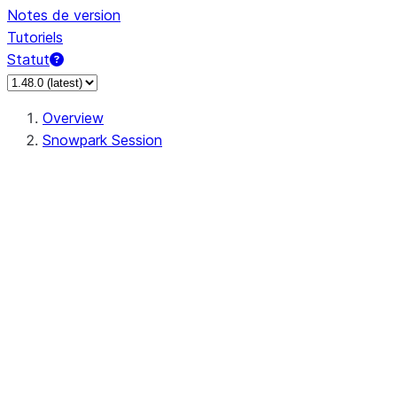
Notes de version
Tutoriels
Statut
Overview
Snowpark Session
Session
Session.SessionBuilder.app_name
Session.SessionBuilder.config
Session.SessionBuilder.configs
Session.SessionBuilder.create
Session.SessionBuilder.getOrCreate
Session.add_import
Session.add_packages
Session.add_requirements
Session.append_query_tag