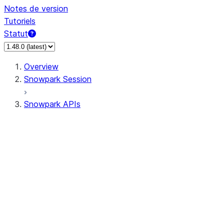
Notes de version
Tutoriels
Statut
Overview
Snowpark Session
Snowpark APIs
Input/Output
DataFrame
Column
Data Types