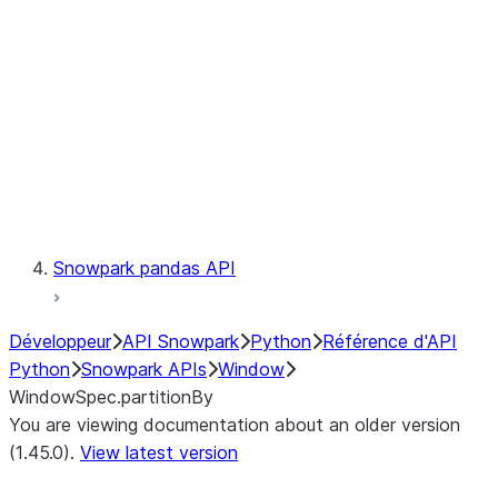
LINEAGE
Context
Exceptions
Testing
Snowpark pandas API
Développeur
API Snowpark
Python
Référence d'API
Python
Snowpark APIs
Window
WindowSpec.partitionBy
You are viewing documentation about an older version
(1.45.0).
View latest version