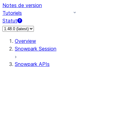
Notes de version
Tutoriels
Statut
Overview
Snowpark Session
Snowpark APIs
Input/Output
DataFrame
Column
Data Types