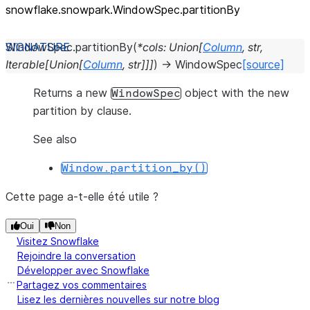
snowflake.snowpark.WindowSpec.partitionBy
WindowSpec.
partitionBy
(
*
cols
:
Union
[
Column
,
str
,
Iterable
[
Union
[
Column
,
str
]
]
]
)
→
WindowSpec
[source]
Returns a new
object with the new
WindowSpec
partition by clause.
See also
Window.partition_by()
Cette page a-t-elle été utile ?
Oui
Non
Visitez Snowflake
Rejoindre la conversation
Développer avec Snowflake
Partagez vos commentaires
Lisez les dernières nouvelles sur notre blog