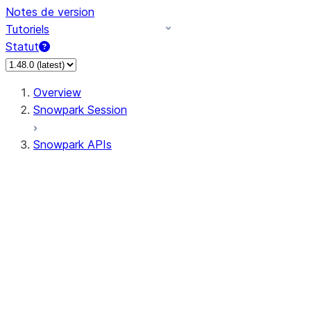
Notes de version
Tutoriels
Statut
Overview
Snowpark Session
Snowpark APIs
Input/Output
DataFrame
Column
Data Types