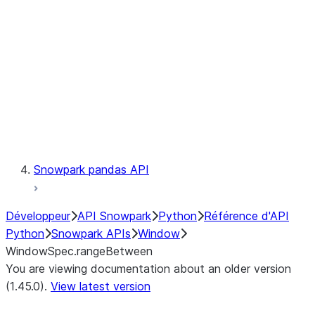
LINEAGE
Context
Exceptions
Testing
Snowpark pandas API
Développeur
API Snowpark
Python
Référence d'API
Python
Snowpark APIs
Window
WindowSpec.rangeBetween
You are viewing documentation about an older version
(1.45.0).
View latest version