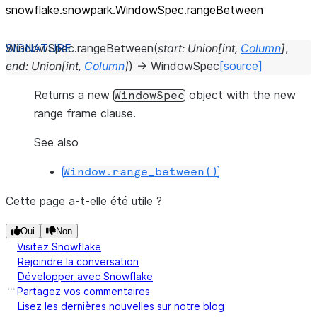
snowflake.snowpark.WindowSpec.rangeBetween
WindowSpec.
rangeBetween
(
start
:
Union
[
int
,
Column
]
,
end
:
Union
[
int
,
Column
]
)
→
WindowSpec
[source]
Returns a new
object with the new
WindowSpec
range frame clause.
See also
Window.range_between()
Cette page a-t-elle été utile ?
Oui
Non
Visitez Snowflake
Rejoindre la conversation
Développer avec Snowflake
Partagez vos commentaires
Lisez les dernières nouvelles sur notre blog