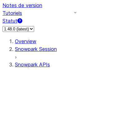
Notes de version
Tutoriels
Statut
Overview
Snowpark Session
Snowpark APIs
Input/Output
DataFrame
Column
Data Types