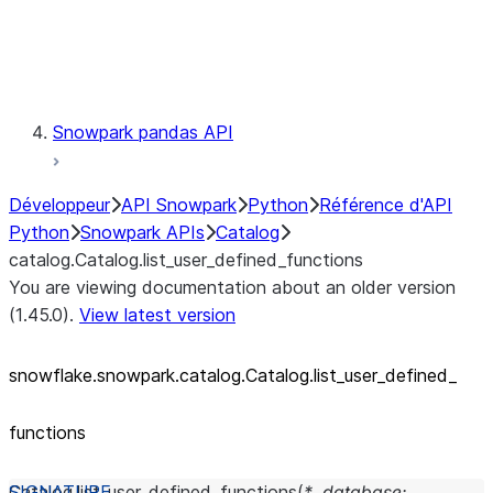
Exceptions
Testing
Snowpark pandas API
Développeur
API Snowpark
Python
Référence d'API
Python
Snowpark APIs
Catalog
catalog.Catalog.list_user_defined_functions
You are viewing documentation about an older version
(1.45.0).
View latest version
snowflake.snowpark.catalog.Catalog.list_
user_
defined_
functions
Catalog.
list_user_defined_functions
(
*
,
database
: