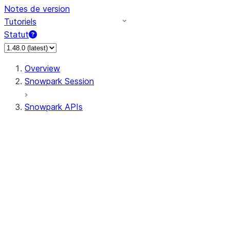
Notes de version
Tutoriels
Statut
Overview
Snowpark Session
Snowpark APIs
Input/Output
DataFrame
Column
Data Types