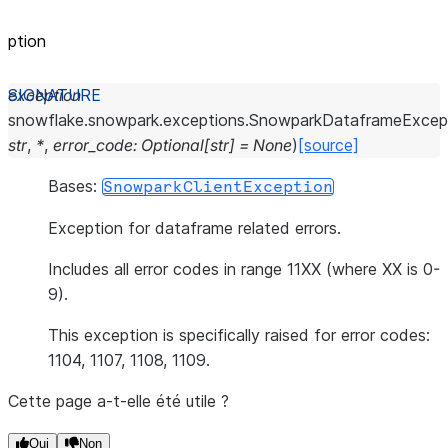
ption
exception
snowflake.snowpark.exceptions.
SnowparkDataframeExcep
str
,
*
,
error_code
:
Optional
[
str
]
=
None
)
[source]
Bases:
SnowparkClientException
Exception for dataframe related errors.
Includes all error codes in range 11XX (where XX is 0-
9).
This exception is specifically raised for error codes:
1104, 1107, 1108, 1109.
Cette page a-t-elle été utile ?
Oui
Non