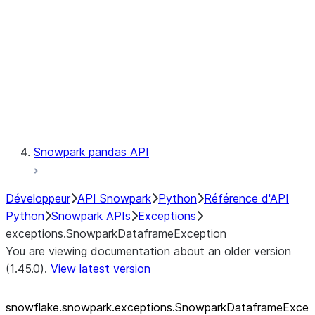
exceptions.SnowparkSQLUnexpe
exceptions.SnowparkServerExce
exceptions.SnowparkSessionEx
exceptions.SnowparkTableExce
exceptions.SnowparkUploadFile
exceptions.SnowparkUploadUdf
Testing
Snowpark pandas API
Développeur
API Snowpark
Python
Référence d'API
Python
Snowpark APIs
Exceptions
exceptions.SnowparkDataframeException
You are viewing documentation about an older version
(1.45.0).
View latest version
snowflake.snowpark.exceptions.SnowparkDataframeExce