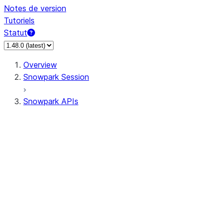
Notes de version
Tutoriels
Statut
Overview
Snowpark Session
Snowpark APIs
Input/Output
DataFrame
Column
Data Types