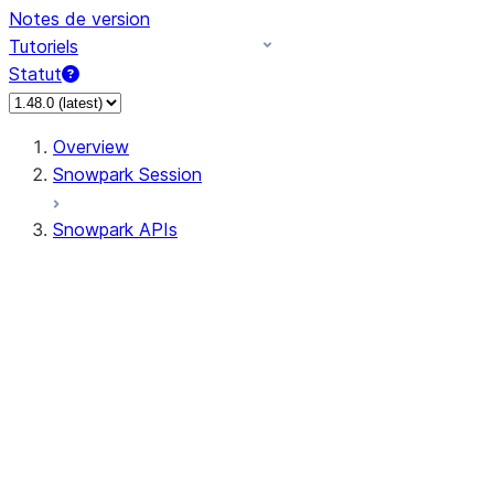
Notes de version
Tutoriels
Statut
Overview
Snowpark Session
Snowpark APIs
Input/Output
DataFrame
Column
Data Types