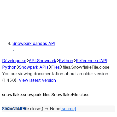
Context
Exceptions
Testing
Snowpark pandas API
Développeur
API Snowpark
Python
Référence d'API
Python
Snowpark APIs
Files
files.SnowflakeFile.close
You are viewing documentation about an older version
(1.45.0).
View latest version
snowflake.snowpark.files.SnowflakeFile.close
SnowflakeFile.
close
(
)
→
None
[source]