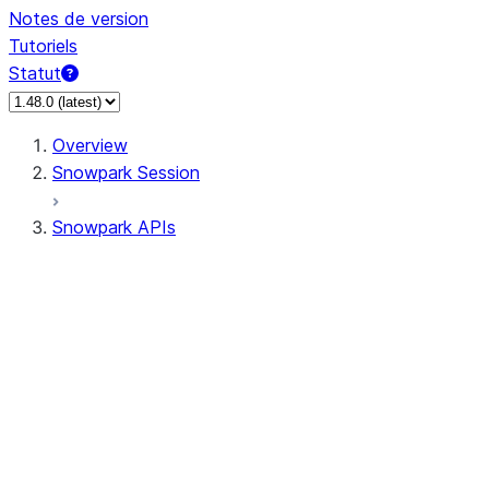
Notes de version
Tutoriels
Statut
Overview
Snowpark Session
Snowpark APIs
Input/Output
DataFrame
Column
Data Types