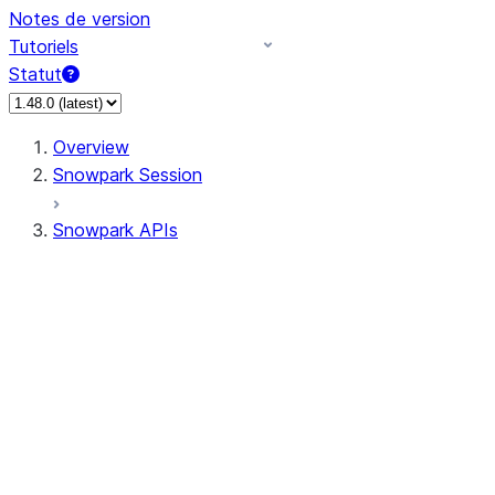
Notes de version
Tutoriels
Statut
Overview
Snowpark Session
Snowpark APIs
Input/Output
DataFrame
Column
Data Types