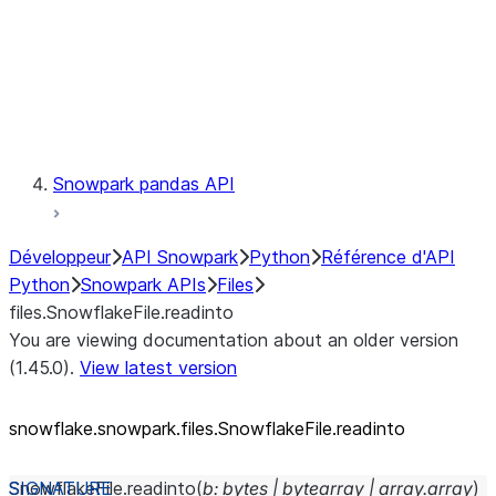
Context
Exceptions
Testing
Snowpark pandas API
Développeur
API Snowpark
Python
Référence d'API
Python
Snowpark APIs
Files
files.SnowflakeFile.readinto
You are viewing documentation about an older version
(1.45.0).
View latest version
snowflake.snowpark.files.SnowflakeFile.readinto
SnowflakeFile.
readinto
(
b
:
bytes
|
bytearray
|
array.array
)