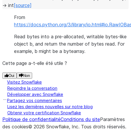
→
int
[source]
From
https://docs.python.org/3/library/io.html#io.RawIOBa
Read bytes into a pre-allocated, writable bytes-like
object b, and return the number of bytes read. For
example, b might be a bytearray.
Cette page a-t-elle été utile ?
Oui
Non
Visitez Snowflake
Rejoindre la conversation
Développer avec Snowflake
Partagez vos commentaires
Lisez les dernières nouvelles sur notre blog
Obtenir votre certification Snowflake
Politique de confidentialité
Conditions du site
Paramètres
des cookies
©
2026
Snowflake, Inc.
Tous droits réservés
.