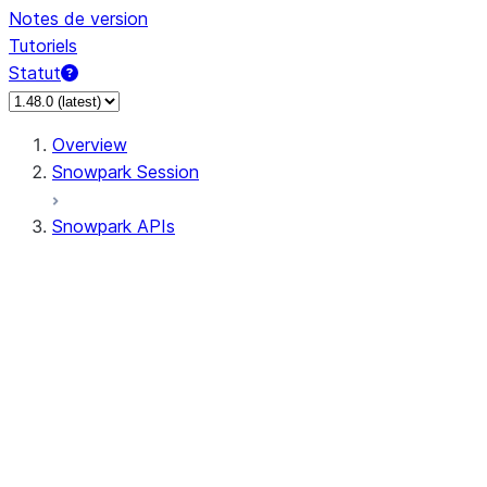
Notes de version
Tutoriels
Statut
Overview
Snowpark Session
Snowpark APIs
Input/Output
DataFrame
Column
Data Types