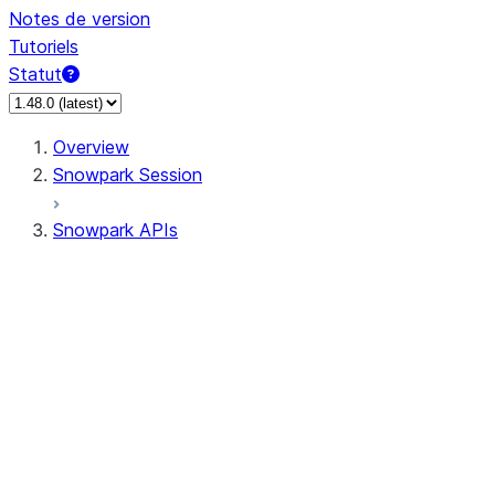
Notes de version
Tutoriels
Statut
Overview
Snowpark Session
Snowpark APIs
Input/Output
DataFrame
Column
Data Types