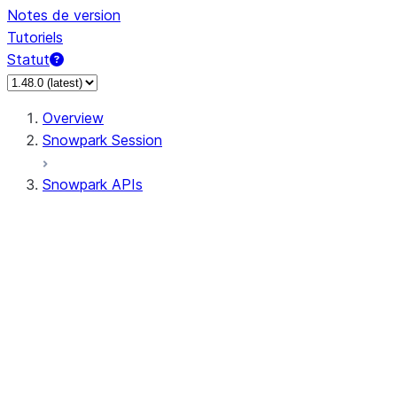
Notes de version
Tutoriels
Statut
Overview
Snowpark Session
Snowpark APIs
Input/Output
DataFrame
Column
Data Types