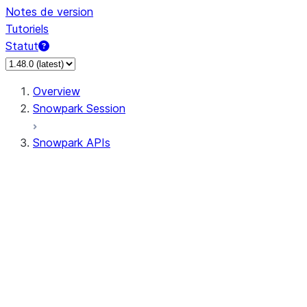
Notes de version
Tutoriels
Statut
Overview
Snowpark Session
Snowpark APIs
Input/Output
DataFrame
Column
Data Types