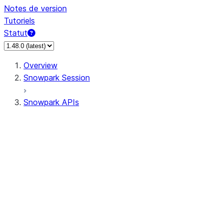
Notes de version
Tutoriels
Statut
Overview
Snowpark Session
Snowpark APIs
Input/Output
DataFrame
Column
Data Types