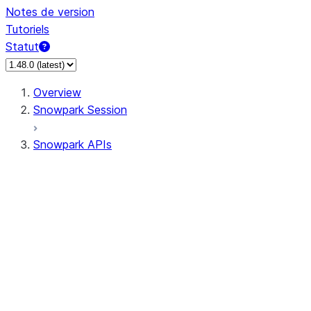
Notes de version
Tutoriels
Statut
Overview
Snowpark Session
Snowpark APIs
Input/Output
DataFrame
Column
Data Types