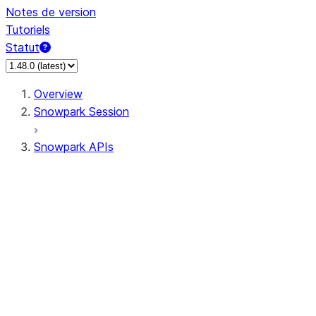
Notes de version
Tutoriels
Statut
Overview
Snowpark Session
Snowpark APIs
Input/Output
DataFrame
Column
Data Types