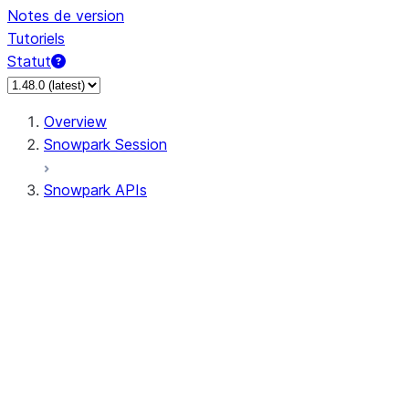
Notes de version
Tutoriels
Statut
Overview
Snowpark Session
Snowpark APIs
Input/Output
DataFrame
Column
Data Types