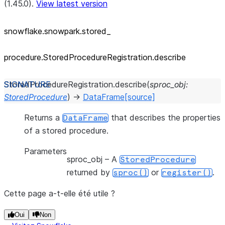
(1.45.0).
View latest version
snowflake.snowpark.stored_
procedure.StoredProcedureRegistration.describe
StoredProcedureRegistration.
describe
(
sproc_obj
:
StoredProcedure
)
→
DataFrame
[source]
Returns a
that describes the properties
DataFrame
of a stored procedure.
Parameters
sproc_obj
– A
StoredProcedure
returned by
or
.
sproc()
register()
Cette page a-t-elle été utile ?
Oui
Non