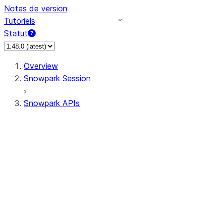
Notes de version
Tutoriels
Statut
Overview
Snowpark Session
Snowpark APIs
Input/Output
DataFrame
Column
Data Types