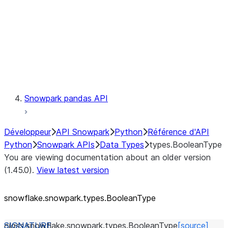
Context
Exceptions
Testing
Snowpark pandas API
Développeur
API Snowpark
Python
Référence d'API
Python
Snowpark APIs
Data Types
types.BooleanType
You are viewing documentation about an older version
(1.45.0).
View latest version
snowflake.snowpark.types.BooleanType
class
snowflake.snowpark.types.
BooleanType
[source]