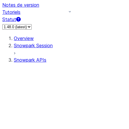
Notes de version
Tutoriels
Statut
Overview
Snowpark Session
Snowpark APIs
Input/Output
DataFrame
Column
Data Types