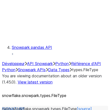
Context
Exceptions
Testing
Snowpark pandas API
Développeur
API Snowpark
Python
Référence d'API
Python
Snowpark APIs
Data Types
types.FileType
You are viewing documentation about an older version
(1.45.0).
View latest version
snowflake.snowpark.types.FileType
class
snowflake.snowpark.types.
FileType
[source]