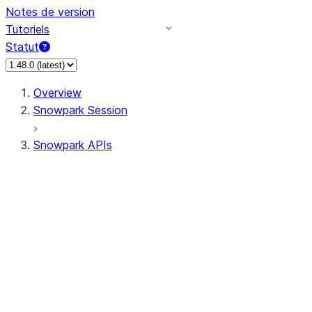
Notes de version
Tutoriels
Statut
Overview
Snowpark Session
Snowpark APIs
Input/Output
DataFrame
Column
Data Types