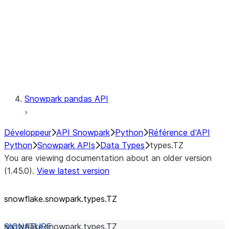
Context
Exceptions
Testing
Snowpark pandas API
Développeur
API Snowpark
Python
Référence d'API
Python
Snowpark APIs
Data Types
types.TZ
You are viewing documentation about an older version
(1.45.0).
View latest version
snowflake.snowpark.types.TZ
snowflake.snowpark.types.
TZ