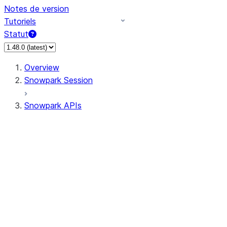
Notes de version
Tutoriels
Statut
Overview
Snowpark Session
Snowpark APIs
Input/Output
DataFrame
Column
Data Types