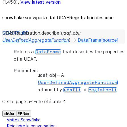
(1.45.0).
View latest version
snowflake.snowpark.udaf.UDAFRegistration.describe
UDAFRegistration.
describe
(
udaf_obj
:
UserDefinedAggregateFunction
)
→
DataFrame
[source]
Returns a
that describes the properties
DataFrame
of a UDAF.
Parameters
udaf_obj
– A
UserDefinedAggregateFunction
returned by
or
.
udaf()
register()
Cette page a-t-elle été utile ?
Oui
Non
Visitez Snowflake
Rejoindre la conversation