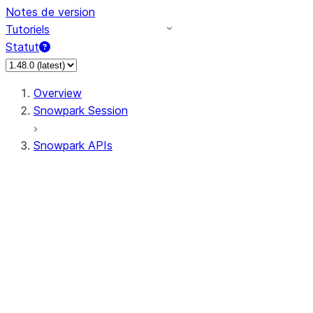
Notes de version
Tutoriels
Statut
Overview
Snowpark Session
Snowpark APIs
Input/Output
DataFrame
Column
Data Types