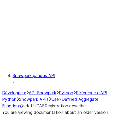
Catalog
LINEAGE
Context
Exceptions
Testing
Snowpark pandas API
Développeur
API Snowpark
Python
Référence d'API
Python
Snowpark APIs
User-Defined Aggregate
Functions
udaf.UDAFRegistration.describe
You are viewing documentation about an older version