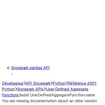
Catalog
LINEAGE
Context
Exceptions
Testing
Snowpark pandas API
Développeur
API Snowpark
Python
Référence d'API
Python
Snowpark APIs
User-Defined Aggregate
Functions
udaf.UserDefinedAggregateFunction.name
You are viewing documentation about an older version