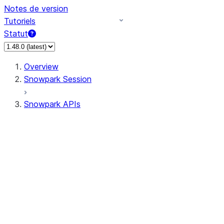
Notes de version
Tutoriels
Statut
Overview
Snowpark Session
Snowpark APIs
Input/Output
DataFrame
Column
Data Types