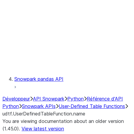
Catalog
LINEAGE
Context
Exceptions
Testing
Snowpark pandas API
Développeur
API Snowpark
Python
Référence d'API
Python
Snowpark APIs
User-Defined Table Functions
udtf.UserDefinedTableFunction.name
You are viewing documentation about an older version
(1.45.0).
View latest version