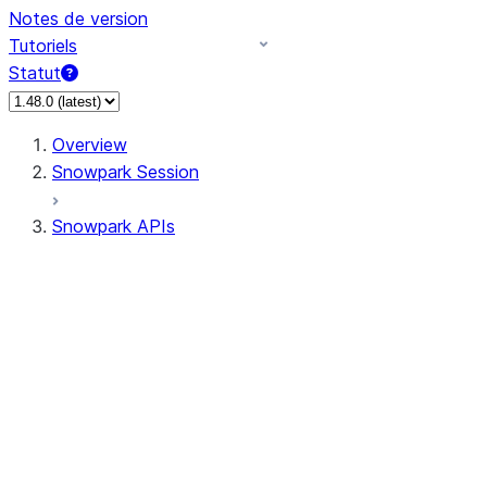
Notes de version
Tutoriels
Statut
Overview
Snowpark Session
Snowpark APIs
Input/Output
DataFrame
Column
Data Types