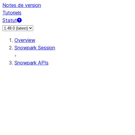
Notes de version
Tutoriels
Statut
Overview
Snowpark Session
Snowpark APIs
Input/Output
DataFrame
Column
Data Types