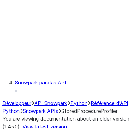
Catalog
LINEAGE
Context
Exceptions
Testing
Snowpark pandas API
Développeur
API Snowpark
Python
Référence d'API
Python
Snowpark APIs
StoredProcedureProfiler
You are viewing documentation about an older version
(1.45.0).
View latest version