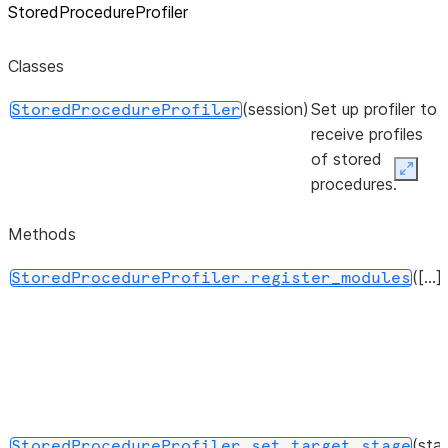
StoredProcedureProfiler
Classes
(session)
Set up profiler to
StoredProcedureProfiler
receive profiles
of stored
Expan
procedures.
Methods
([...])
StoredProcedureProfiler.register_modules
(sta
StoredProcedureProfiler.set_target_stage