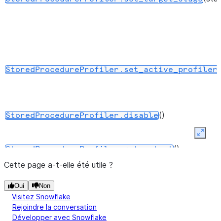
(
StoredProcedureProfiler.set_active_profiler
()
StoredProcedureProfiler.disable
Expan
()
StoredProcedureProfiler.get_output
Cette page a-t-elle été utile ?
Oui
Non
Visitez Snowflake
Rejoindre la conversation
Développer avec Snowflake