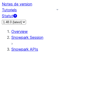
Notes de version
Tutoriels
Statut
Overview
Snowpark Session
Snowpark APIs
Input/Output
DataFrame
Column
Data Types