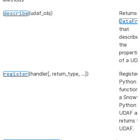
(udaf_obj)
Returns 
describe
DataFr
that
describe
the
properti
of a UDA
(handler[, return_type, ...])
Register
register
Python
function
a Snowfl
Python
UDAF a
returns t
UDAF.