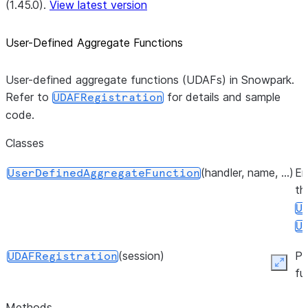
(1.45.0).
View latest version
User-Defined Aggregate Functions
User-defined aggregate functions (UDAFs) in Snowpark.
Refer to
for details and sample
UDAFRegistration
code.
Classes
(handler, name, ...)
En
UserDefinedAggregateFunction
th
U
U
(session)
Pr
UDAFRegistration
Expan
fu
Methods