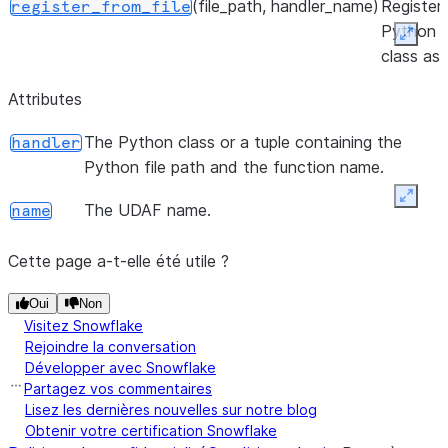
(file_path, handler_name)
Register
register_from_file
Python
Expan
class as 
Snowfla
Attributes
Python
UDAF fr
The Python class or a tuple containing the
handler
a Python
Python file path and the function name.
zip file, 
Expan
returns t
The UDAF name.
name
UDAF.
Cette page a-t-elle été utile ?
Oui
Non
Visitez Snowflake
Rejoindre la conversation
Développer avec Snowflake
Partagez vos commentaires
Lisez les dernières nouvelles sur notre blog
Obtenir votre certification Snowflake