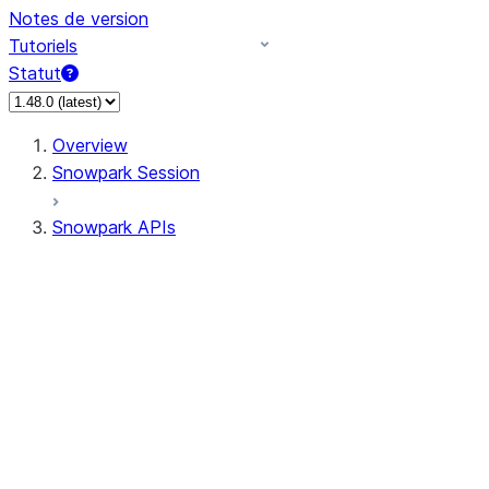
Notes de version
Tutoriels
Statut
Overview
Snowpark Session
Snowpark APIs
Input/Output
DataFrame
Column
Data Types