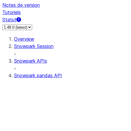
Notes de version
Tutoriels
Statut
Overview
Snowpark Session
Snowpark APIs
Snowpark pandas API
All supported APIs
Session
Input/Output