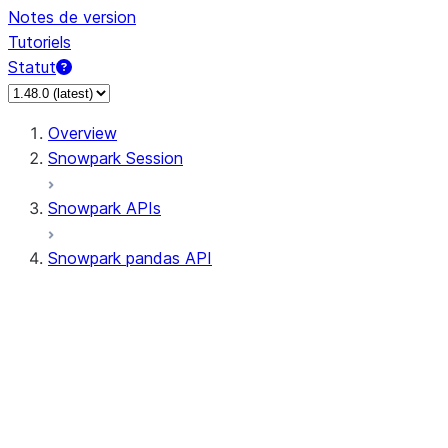
Notes de version
Tutoriels
Statut
Overview
Snowpark Session
Snowpark APIs
Snowpark pandas API
All supported APIs
Session
Input/Output