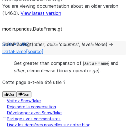
You are viewing documentation about an older version
(1.46.0).
View latest version
modin.pandas.DataFrame.gt
DataFrame.
gt
(
other
,
axis
=
'columns'
,
level
=
None
)
→
DataFrame
[source]
Get greater than comparison of
and
DataFrame
other
, element-wise (binary operator
ge
).
Cette page a-t-elle été utile ?
Oui
Non
Visitez Snowflake
Rejoindre la conversation
Développer avec Snowflake
Partagez vos commentaires
Lisez les dernières nouvelles sur notre blog