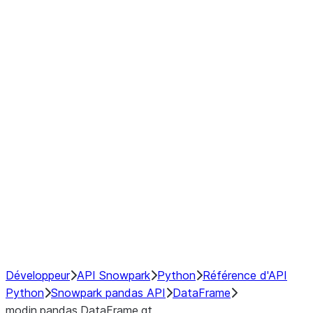
Window
GroupBy
Resampling
Interoperability with third party libraries
Hybrid Execution
NumPy Interoperability
Performance Recommendations
Développeur
API Snowpark
Python
Référence d'API
Python
Snowpark pandas API
DataFrame
modin.pandas.DataFrame.gt