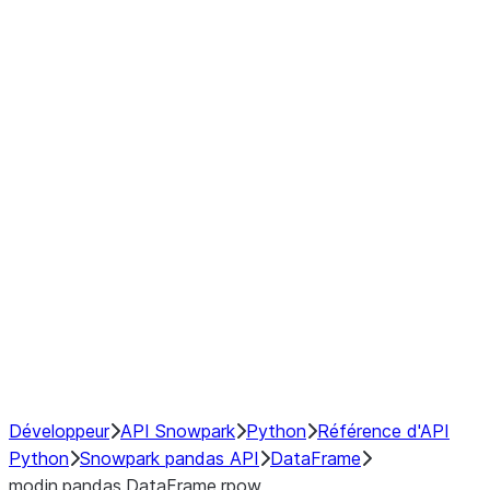
Window
GroupBy
Resampling
Interoperability with third party libraries
Hybrid Execution
NumPy Interoperability
Performance Recommendations
Développeur
API Snowpark
Python
Référence d'API
Python
Snowpark pandas API
DataFrame
modin.pandas.DataFrame.rpow