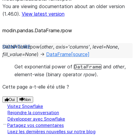
You are viewing documentation about an older version
(1.46.0).
View latest version
modin.pandas.DataFrame.rpow
DataFrame.
rpow
(
other
,
axis
=
'columns'
,
level
=
None
,
fill_value
=
None
)
→
DataFrame
[source]
Get exponential power of
and
other
,
DataFrame
element-wise (binary operator
rpow
).
Cette page a-t-elle été utile ?
Oui
Non
Visitez Snowflake
Rejoindre la conversation
Développer avec Snowflake
Partagez vos commentaires
Lisez les dernières nouvelles sur notre blog