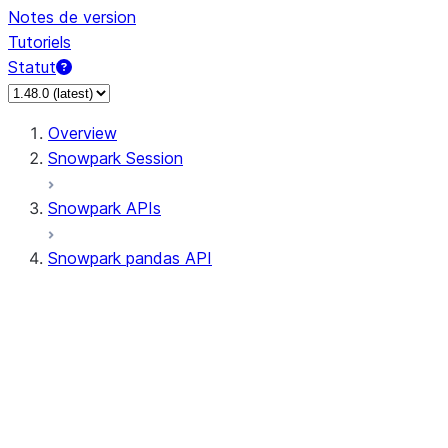
Notes de version
Tutoriels
Statut
Overview
Snowpark Session
Snowpark APIs
Snowpark pandas API
All supported APIs
Session
Input/Output