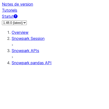
Notes de version
Tutoriels
Statut
Overview
Snowpark Session
Snowpark APIs
Snowpark pandas API
All supported APIs
Session
Input/Output