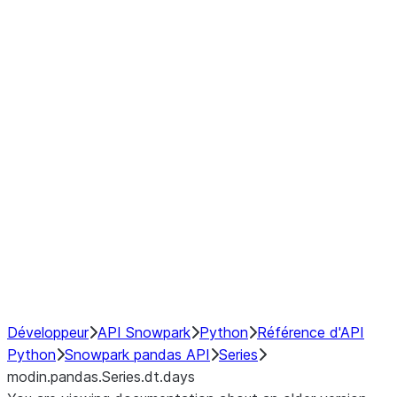
Window
GroupBy
Resampling
Interoperability with third party libraries
Hybrid Execution
NumPy Interoperability
Performance Recommendations
Développeur
API Snowpark
Python
Référence d'API
Python
Snowpark pandas API
Series
modin.pandas.Series.dt.days