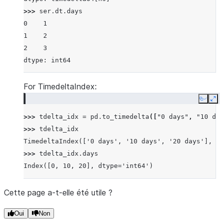
>>> 
ser
.
dt
.
days
0    1
1    2
2    3
dtype: int64
For TimedeltaIndex:
Copy
E
>>> 
tdelta_idx
=
pd
.
to_timedelta
([
"0 days"
,
"10 da
>>> 
tdelta_idx
TimedeltaIndex(['0 days', '10 days', '20 days'], d
>>> 
tdelta_idx
.
days
Index([0, 10, 20], dtype='int64')
Cette page a-t-elle été utile ?
Oui
Non