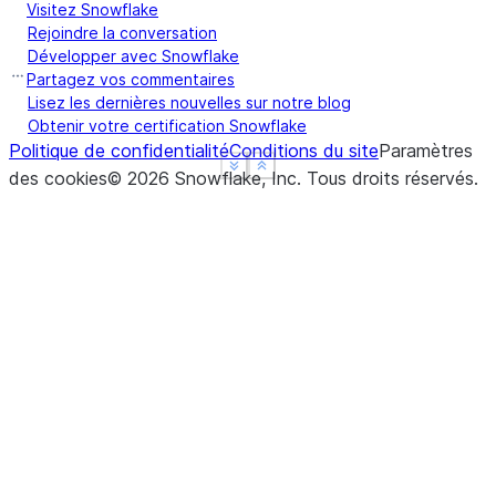
Visitez Snowflake
Rejoindre la conversation
Développer avec Snowflake
Partagez vos commentaires
Lisez les dernières nouvelles sur notre blog
Obtenir votre certification Snowflake
Politique de confidentialité
Conditions du site
Paramètres
See more
See more
Show less
Show less
des cookies
©
2026
Snowflake, Inc.
Tous droits réservés
.