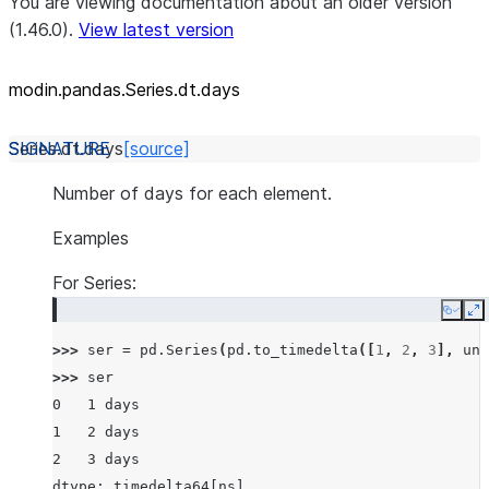
You are viewing documentation about an older version
(1.46.0).
View latest version
modin.pandas.Series.dt.days
Series.dt.
days
[source]
Number of days for each element.
Examples
For Series:
Copy
E
>>> 
ser
=
pd
.
Series
(
pd
.
to_timedelta
([
1
,
2
,
3
],
uni
>>> 
ser
0   1 days
1   2 days
2   3 days
dtype: timedelta64[ns]