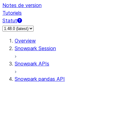
Notes de version
Tutoriels
Statut
Overview
Snowpark Session
Snowpark APIs
Snowpark pandas API
All supported APIs
Session
Input/Output