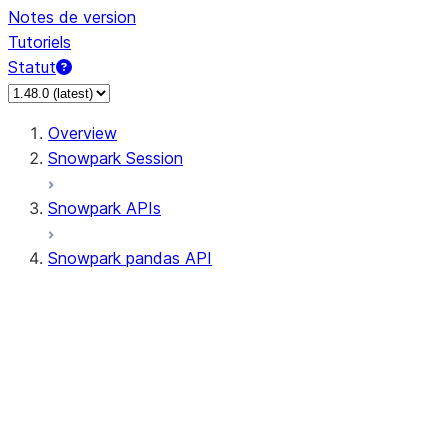
Notes de version
Tutoriels
Statut
Overview
Snowpark Session
Snowpark APIs
Snowpark pandas API
All supported APIs
Session
Input/Output